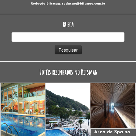
Redação Bitsmag: redacao@bitsmag.com.br
BUSCA
Pesquisar
por:
Hotéis resenhados no Bitsmag
Área de Spa no