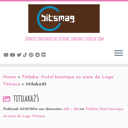
Updates constantes de cultura, viagem e estilo de vida
Skip
to
Home
»
Titilaka: Hotel boutique no meio do Lago
content
Titicaca
»
titilaka25
titilaka25
Publicado
03/01/2014
nas dimensões
450 × 338
em
Titilaka: Hotel boutique
no meio do Lago Titicaca
.