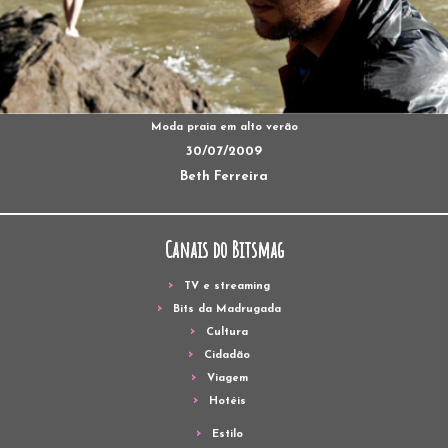
Moda praia em alto verão
30/07/2009
Beth Ferreira
Canais do Bitsmag
TV e streaming
Bits da Madrugada
Cultura
Cidadão
Viagem
Hotéis
Estilo