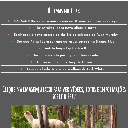
Últimas notícias:
CASACOR Rio celebra aniversário de 35 anos em novo endereço
The Strokes lança novo álbum e turnê
Estilhaços é nova aposta de thriller psicológico de Ryan Murphy
Seriado Fúria lidera ranking de visualizações na Disney Plus
Anitta lança Equilibrivm II
Ted Lasso volta para quarta temporada
Universo Circular – Jocy de Oliveira
Frozen Charlotte é o novo álbum de Jack White
Clique na imagem abaixo para ver vídeos, fotos e informações
sobre o Peru