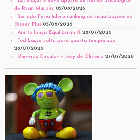
Estilhaços é nova aposta de thriller psicológico
de Ryan Murphy
05/08/2026
Seriado Fúria lidera ranking de visualizações na
Disney Plus
05/08/2026
Anitta lança Equilibrivm II
28/07/2026
Ted Lasso volta para quarta temporada
28/07/2026
Universo Circular – Jocy de Oliveira
27/07/2026