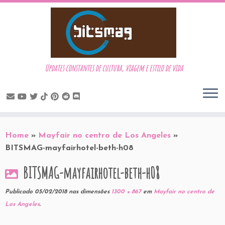
Updates constantes de cultura, viagem e estilo de vida
Skip
to
Home
»
Mayfair no centro de Los Angeles
»
content
BITSMAG-mayfairhotel-beth-h08
BITSMAG-mayfairhotel-beth-h08
Publicado
05/02/2018
nas dimensões
1300 × 867
em
Mayfair no centro de
Los Angeles
.