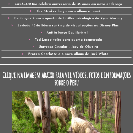
CASACOR Rio celebra aniversário de 35 anos em novo endereço
The Strokes lança novo álbum e turnê
Estilhaços é nova aposta de thriller psicológico de Ryan Murphy
Seriado Fúria lidera ranking de visualizações na Disney Plus
Anitta lança Equilibrivm II
Ted Lasso volta para quarta temporada
Universo Circular – Jocy de Oliveira
Frozen Charlotte é o novo álbum de Jack White
Clique na imagem abaixo para ver vídeos, fotos e informações
sobre o Peru