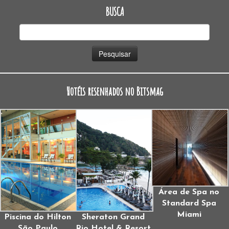
BUSCA
Pesquisar
por:
Hotéis resenhados no Bitsmag
Área de Spa no
Standard Spa
Miami
Piscina do Hilton
Sheraton Grand
São Paulo
Rio Hotel & Resort