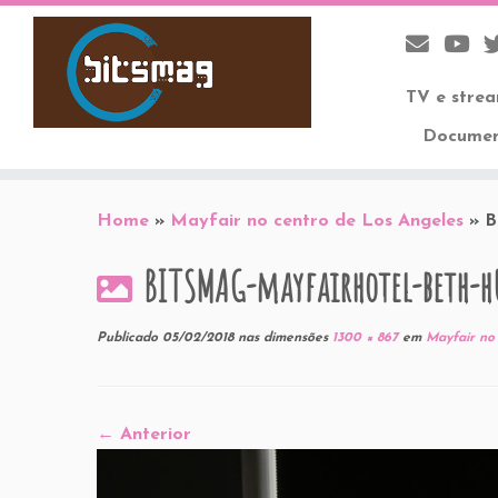
TV e stre
Documen
Skip
to
Home
»
Mayfair no centro de Los Angeles
»
B
content
BITSMAG-mayfairhotel-beth-h
Publicado
05/02/2018
nas dimensões
1300 × 867
em
Mayfair no 
← Anterior