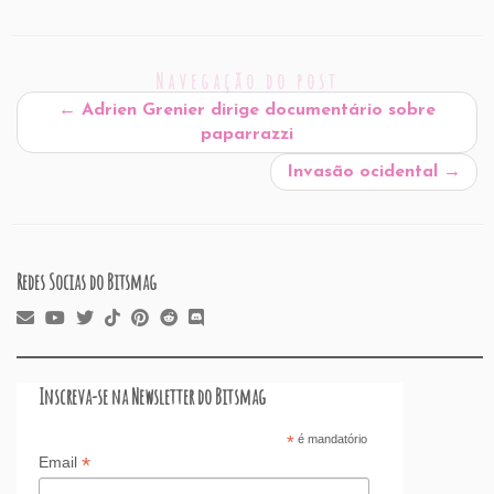
ai
c
k
at
d
er
e
st
ar
l
e
e
s
P
es
a
o
e
Navegação do post
b
dI
A
re
t
d
d
←
Adrien Grenier dirige documentário sobre
o
n
p
ss
s
o
paparrazzi
o
p
n
Invasão ocidental
→
k
Redes Socias do Bitsmag
Inscreva-se na Newsletter do Bitsmag
*
é mandatório
*
Email