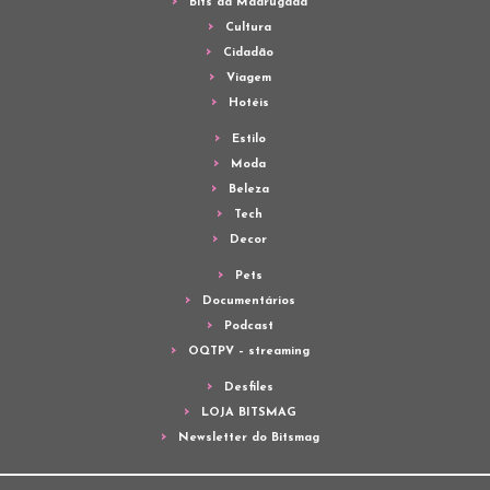
Bits da Madrugada
Cultura
Cidadão
Viagem
Hotéis
Estilo
Moda
Beleza
Tech
Decor
Pets
Documentários
Podcast
OQTPV – streaming
Desfiles
LOJA BITSMAG
Newsletter do Bitsmag