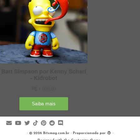
·
© 2026
Bitsmag.com.br
·
Proporcionado por
·