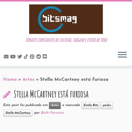
Updates constantes de cultura, viagem e estilo de vida
Skip
to
Home
»
Artes
»
Stella McCartney está furiosa
content
Stella McCartney está furiosa
Este post foi publicado em
e marcado
Artes
Estilo Bits
peles
por
Beth Ferreira
Stella McCartney