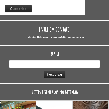
Entre em contato:
Redação Bitsmag: redacao@bitsmag.com.br
BUSCA
Pesquisar
por:
Hotéis resenhados no Bitsmag