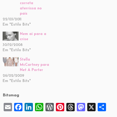
correta
aterrissa no
país
22/03/2011
Em "Estilo Bits"
Nem aí para a
crise
30/12/2008
Em "Estilo Bits"
Stella
McCartney para
Net A Porter
26/02/2009
Em "Estilo Bits"
Bitsmag
E
F
Li
W
W
Pi
T
M
X
S
m
a
n
h
or
nt
hr
a
h