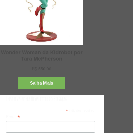
Inscreva-se na Newsletter do Bitsmag
*
indicates required
*
Email