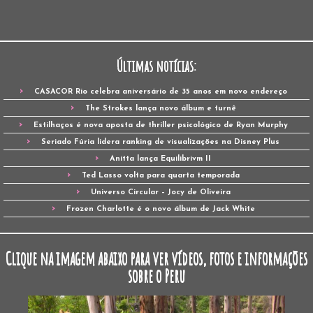
Últimas notícias:
CASACOR Rio celebra aniversário de 35 anos em novo endereço
The Strokes lança novo álbum e turnê
Estilhaços é nova aposta de thriller psicológico de Ryan Murphy
Seriado Fúria lidera ranking de visualizações na Disney Plus
Anitta lança Equilibrivm II
Ted Lasso volta para quarta temporada
Universo Circular – Jocy de Oliveira
Frozen Charlotte é o novo álbum de Jack White
Clique na imagem abaixo para ver vídeos, fotos e informações
sobre o Peru