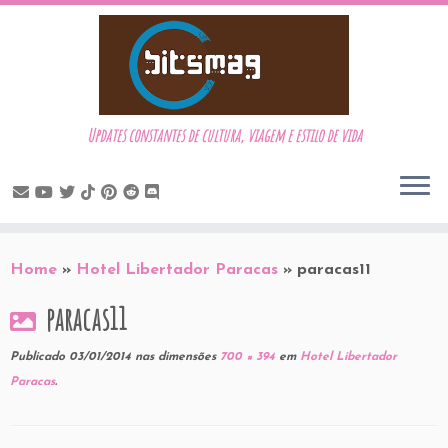
Updates constantes de cultura, viagem e estilo de vida
Skip
to
Home
»
Hotel Libertador Paracas
»
paracas11
content
paracas11
Publicado
03/01/2014
nas dimensões
700 × 394
em
Hotel Libertador
Paracas
.