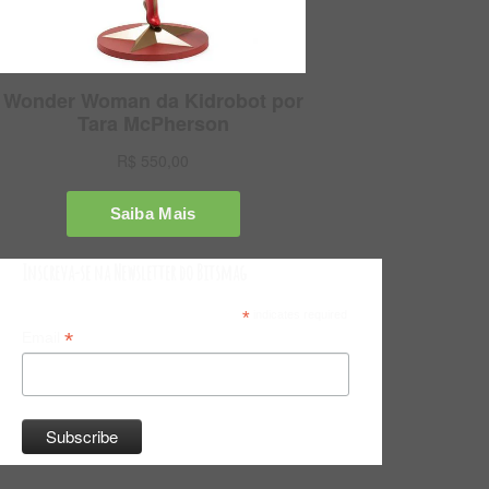
Inscreva-se na Newsletter do Bitsmag
*
indicates required
*
Email