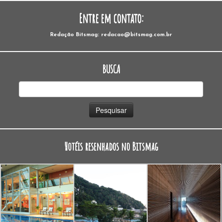
Entre em contato:
Redação Bitsmag: redacao@bitsmag.com.br
BUSCA
Pesquisar
por:
Hotéis resenhados no Bitsmag