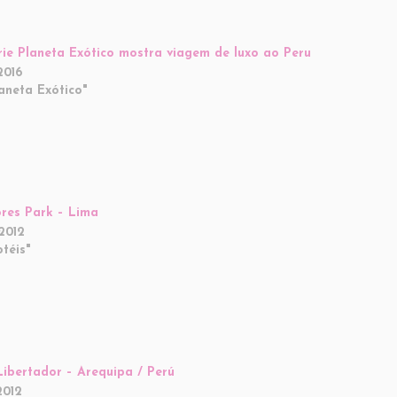
ie Planeta Exótico mostra viagem de luxo ao Peru
2016
aneta Exótico"
ores Park – Lima
2012
téis"
Libertador – Arequipa / Perú
2012