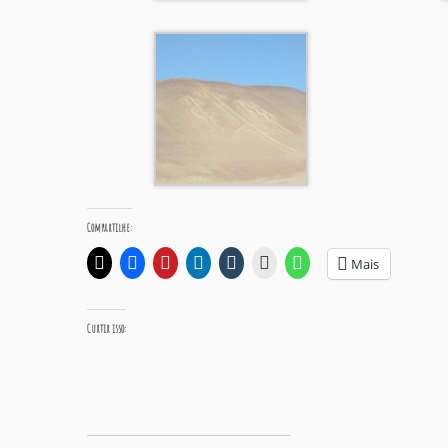
Compartilhe:
Mais
Curtir isso: