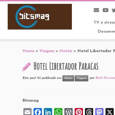
TV e stre
Documen
Skip
to
Home
»
Viagem
»
Hotéis
»
Hotel Libertador 
content
Hotel Libertador Paracas
Este post foi publicado em
por
Beth Ferreir
Hotéis
Viagem
Bitsmag
E
F
Li
W
W
Pi
T
M