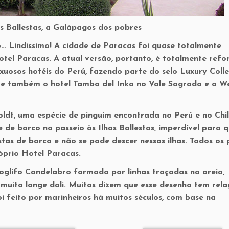
s Ballestas, a Galápagos dos pobres
… Lindíssimo! A cidade de Paracas foi quase totalmente
otel Paracas. A atual versão, portanto, é totalmente ref
xuosos hotéis do Perú, fazendo parte do selo Luxury Colle
te também o hotel Tambo del Inka no Vale Sagrado e o We
ldt, uma espécie de pinguim encontrada no Perú e no Chil
 de barco no passeio às Ilhas Ballestas, imperdível para 
lestas de barco e não se pode descer nessas ilhas. Todos os 
óprio Hotel Paracas.
oglifo Candelabro formado por linhas traçadas na areia,
 muito longe dali. Muitos dizem que esse desenho tem rel
i feito por marinheiros há muitos séculos, com base na