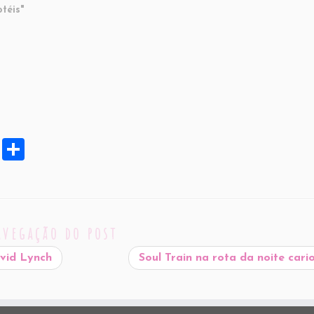
téis"
X
S
h
ar
e
avegação do post
avid Lynch
Soul Train na rota da noite car