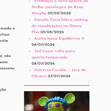
Estilhaços é nova aposta de
thriller psicológico de Ryan
Murphy
05/08/2026
Seriado Fúria lidera ranking
de visualizações na Disney
ormada e
Plus
05/08/2026
ction
Anitta lança Equilibrivm II
stin
28/07/2026
Ted Lasso volta para
e, são
quarta temporada
quem
28/07/2026
passeios
Universo Circular – Jocy de
Oliveira
27/07/2026
ação