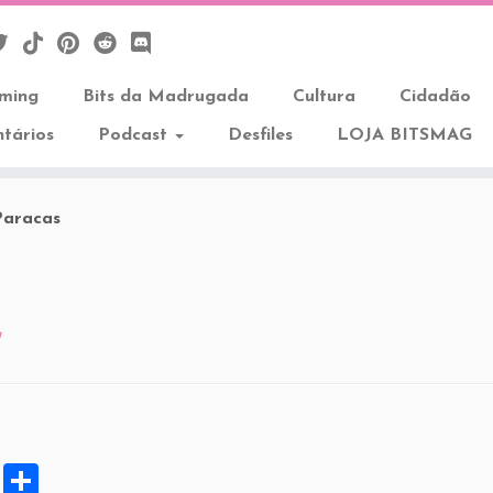
aming
Bits da Madrugada
Cultura
Cidadão
tários
Podcast
Desfiles
LOJA BITSMAG
Paracas
a
X
S