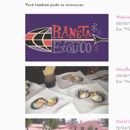
Você também pode se interessar:
Websér
28/10/
Em "Pl
Mirafl
09/05/
Em "Ho
Hotel 
12/04/