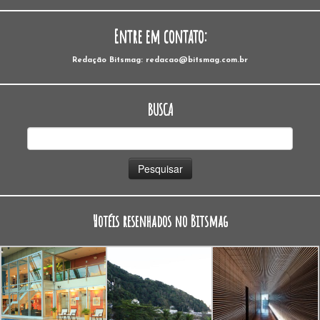
Entre em contato:
Redação Bitsmag: redacao@bitsmag.com.br
BUSCA
Pesquisar
por:
Hotéis resenhados no Bitsmag