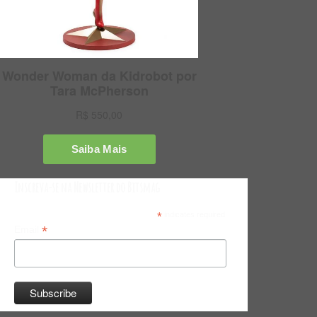
Inscreva-se na Newsletter do Bitsmag
*
indicates required
*
Email