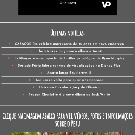
Últimas notícias:
CASACOR Rio celebra aniversário de 35 anos em novo endereço
The Strokes lança novo álbum e turnê
Estilhaços é nova aposta de thriller psicológico de Ryan Murphy
Seriado Fúria lidera ranking de visualizações na Disney Plus
Anitta lança Equilibrivm II
Ted Lasso volta para quarta temporada
Universo Circular – Jocy de Oliveira
Frozen Charlotte é o novo álbum de Jack White
Clique na imagem abaixo para ver vídeos, fotos e informações
sobre o Peru