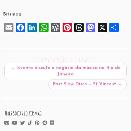
Bitsmag
E
F
Li
W
W
Pi
T
M
X
S
m
a
n
h
or
nt
hr
a
h
ai
c
k
at
d
er
e
st
ar
l
e
e
s
P
es
a
o
e
Navegação do post
b
dI
A
re
t
d
d
←
Evento discute o negócio da música no Rio de
o
n
p
ss
s
o
Janeiro
o
p
n
Fast Slow Disco – St Vincent
→
k
Redes Socias do Bitsmag