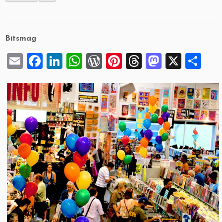
Bitsmag
E
F
Li
W
W
Pi
T
M
X
S
m
a
n
h
or
nt
hr
a
h
ai
c
k
at
d
er
e
st
ar
l
e
e
s
P
es
a
o
e
b
dI
A
re
t
d
d
o
n
p
ss
s
o
o
p
n
k