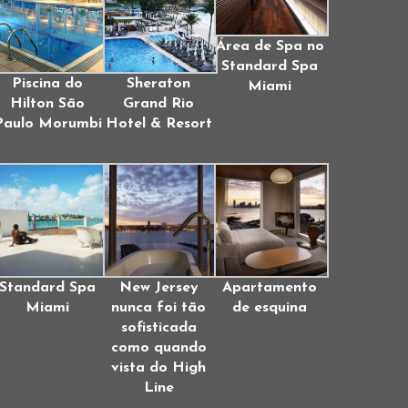
Área de Spa no
Standard Spa
Piscina do
Sheraton
Miami
Hilton São
Grand Rio
Paulo Morumbi
Hotel & Resort
Standard Spa
New Jersey
Apartamento
Miami
nunca foi tão
de esquina
sofisticada
como quando
vista do High
Line