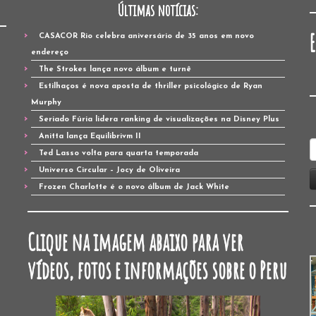
Últimas notícias:
CASACOR Rio celebra aniversário de 35 anos em novo
endereço
The Strokes lança novo álbum e turnê
Estilhaços é nova aposta de thriller psicológico de Ryan
Murphy
Seriado Fúria lidera ranking de visualizações na Disney Plus
Anitta lança Equilibrivm II
P
Ted Lasso volta para quarta temporada
p
Universo Circular – Jocy de Oliveira
Frozen Charlotte é o novo álbum de Jack White
Clique na imagem abaixo para ver
vídeos, fotos e informações sobre o Peru