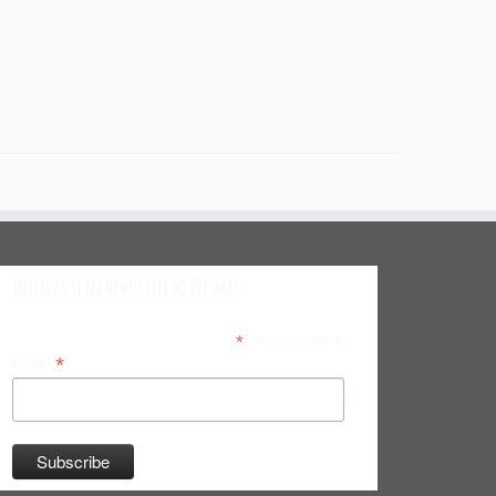
Inscreva-se na Newsletter do Bitsmag
*
indicates required
*
Email