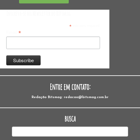
Inscreva-se na Newsletter do Bitsmag
*
indicates required
*
Email
Entre em contato:
Redação Bitsmag: redacao@bitsmag.com.br
BUSCA
Pesquisar
por: