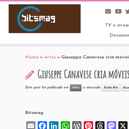
TV e stre
Documen
Skip
to
Home
»
Artes
»
Giuseppe Canavese cria móvei
content
Giuseppe Canavese cria móvei
Este post foi publicado em
e marcado
Artes
Estilo Bits
Giu
Bitsmag
E
F
Li
W
W
Pi
T
M