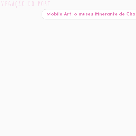
avegação do post
Mobile Art: o museu itinerante de Ch