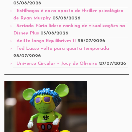
05/08/2026
Estilhaços é nova aposta de thriller psicológico
de Ryan Murphy
05/08/2026
Seriado Fúria lidera ranking de visualizações na
Disney Plus
05/08/2026
Anitta lança Equilibrivm II
28/07/2026
Ted Lasso volta para quarta temporada
28/07/2026
Universo Circular – Jocy de Oliveira
27/07/2026