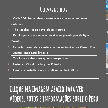
Últimas notícias:
CASACOR Rio celebra aniversário de 35 anos em novo
endereço
The Strokes lança novo álbum e turnê
Estilhaços é nova aposta de thriller psicológico de Ryan
Murphy
Seriado Fúria lidera ranking de visualizações na Disney Plus
Anitta lança Equilibrivm II
Ted Lasso volta para quarta temporada
Universo Circular – Jocy de Oliveira
Frozen Charlotte é o novo álbum de Jack White
Clique na imagem abaixo para ver
vídeos, fotos e informações sobre o Peru