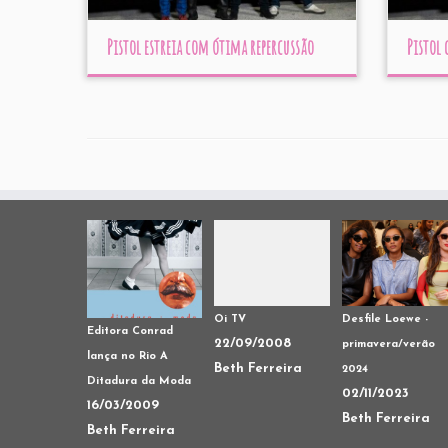
Pistol estreia com ótima repercussão
Pistol 
Oi TV
Desfile Loewe -
Editora Conrad
22/09/2008
primavera/verão
lança no Rio A
Beth Ferreira
2024
Ditadura da Moda
02/11/2023
16/03/2009
Beth Ferreira
Beth Ferreira