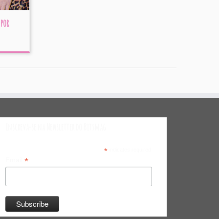
 por
Inscreva-se na Newsletter do Bitsmag
*
indicates required
*
Email