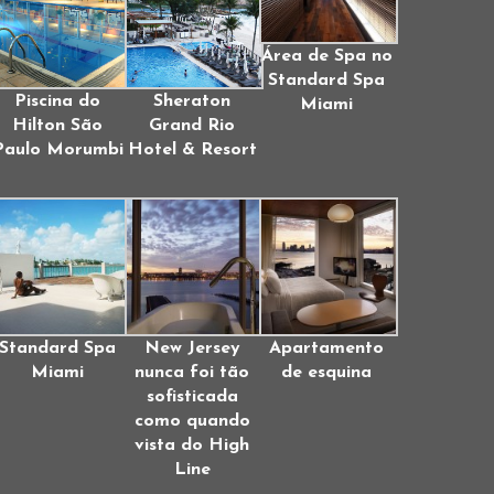
Área de Spa no
Standard Spa
Piscina do
Sheraton
Miami
Hilton São
Grand Rio
Paulo Morumbi
Hotel & Resort
Standard Spa
New Jersey
Apartamento
Miami
nunca foi tão
de esquina
sofisticada
como quando
vista do High
Line