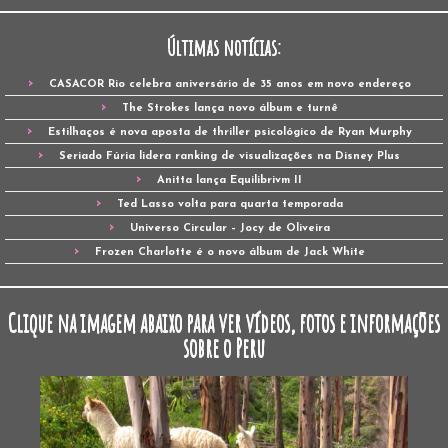
Últimas notícias:
CASACOR Rio celebra aniversário de 35 anos em novo endereço
The Strokes lança novo álbum e turnê
Estilhaços é nova aposta de thriller psicológico de Ryan Murphy
Seriado Fúria lidera ranking de visualizações na Disney Plus
Anitta lança Equilibrivm II
Ted Lasso volta para quarta temporada
Universo Circular – Jocy de Oliveira
Frozen Charlotte é o novo álbum de Jack White
Clique na imagem abaixo para ver vídeos, fotos e informações
sobre o Peru