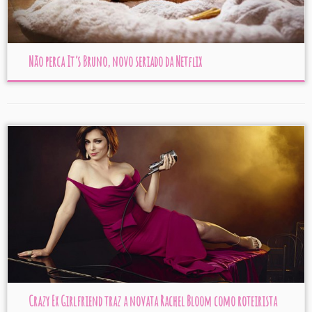
Não perca It’s Bruno, novo seriado da Netflix
Crazy Ex Girlfriend traz a novata Rachel Bloom como roteirista