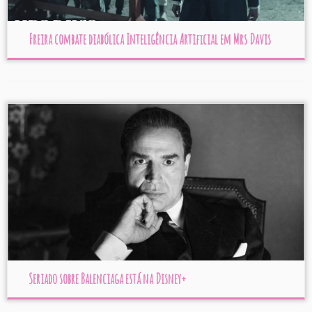
Freira combate diabólica Inteligência Artificial em Mrs Davis
Seriado sobre Balenciaga está na Disney+