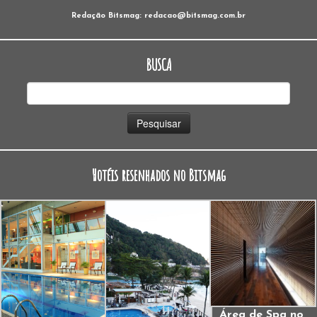
Redação Bitsmag: redacao@bitsmag.com.br
BUSCA
Pesquisar
por:
Hotéis resenhados no Bitsmag
Área de Spa no