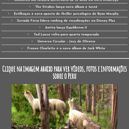
CASACOR Rio celebra aniversário de 35 anos em novo endereço
The Strokes lança novo álbum e turnê
Estilhaços é nova aposta de thriller psicológico de Ryan Murphy
Seriado Fúria lidera ranking de visualizações na Disney Plus
Anitta lança Equilibrivm II
Ted Lasso volta para quarta temporada
Universo Circular – Jocy de Oliveira
Frozen Charlotte é o novo álbum de Jack White
Clique na imagem abaixo para ver vídeos, fotos e informações
sobre o Peru