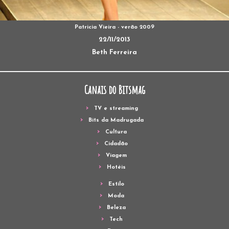
Patricia Vieira - verão 2009
22/11/2013
Beth Ferreira
Canais do Bitsmag
TV e streaming
Bits da Madrugada
Cultura
Cidadão
Viagem
Hotéis
Estilo
Moda
Beleza
Tech