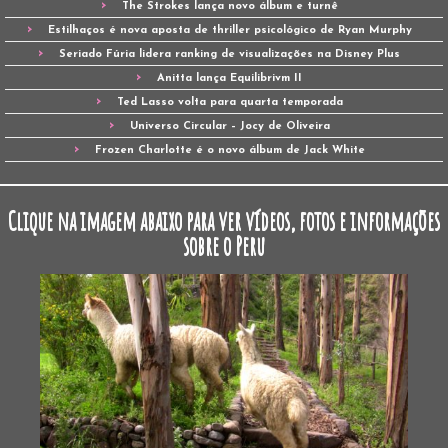
The Strokes lança novo álbum e turnê
Estilhaços é nova aposta de thriller psicológico de Ryan Murphy
Seriado Fúria lidera ranking de visualizações na Disney Plus
Anitta lança Equilibrivm II
Ted Lasso volta para quarta temporada
Universo Circular – Jocy de Oliveira
Frozen Charlotte é o novo álbum de Jack White
Clique na imagem abaixo para ver vídeos, fotos e informações
sobre o Peru