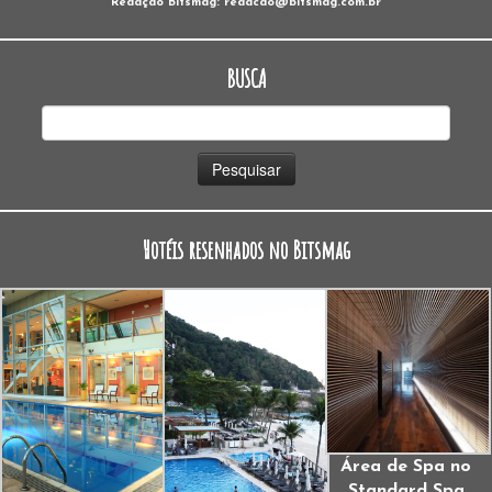
Redação Bitsmag: redacao@bitsmag.com.br
BUSCA
Pesquisar
por:
Hotéis resenhados no Bitsmag
Área de Spa no
Standard Spa