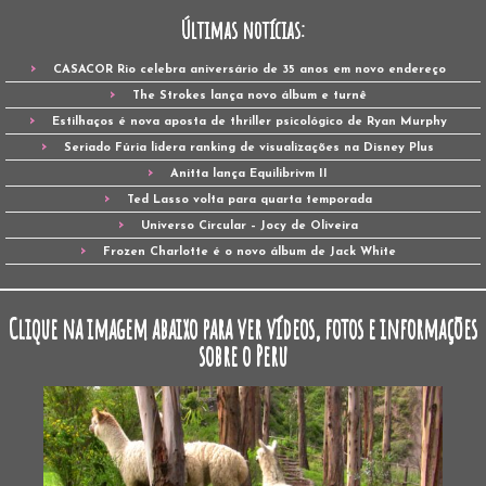
Últimas notícias:
CASACOR Rio celebra aniversário de 35 anos em novo endereço
The Strokes lança novo álbum e turnê
Estilhaços é nova aposta de thriller psicológico de Ryan Murphy
Seriado Fúria lidera ranking de visualizações na Disney Plus
Anitta lança Equilibrivm II
Ted Lasso volta para quarta temporada
Universo Circular – Jocy de Oliveira
Frozen Charlotte é o novo álbum de Jack White
Clique na imagem abaixo para ver vídeos, fotos e informações
sobre o Peru