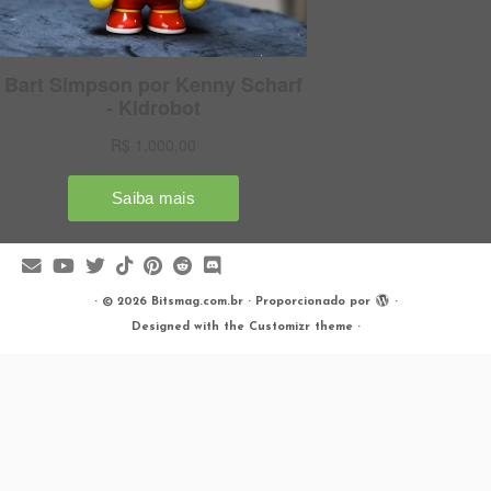
·
© 2026
Bitsmag.com.br
·
Proporcionado por
·
Designed with the
Customizr theme
·