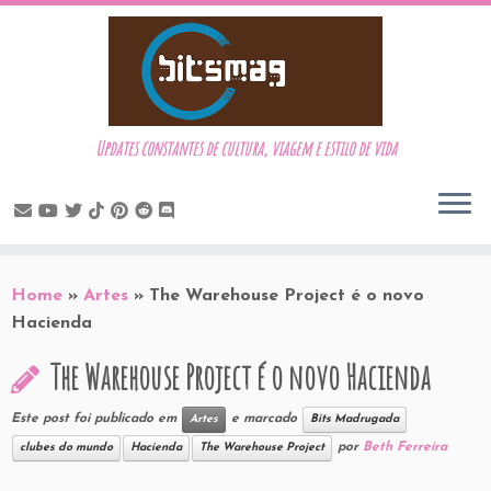
Updates constantes de cultura, viagem e estilo de vida
Skip
to
Home
»
Artes
»
The Warehouse Project é o novo
content
Hacienda
The Warehouse Project é o novo Hacienda
Este post foi publicado em
e marcado
Artes
Bits Madrugada
por
Beth Ferreira
clubes do mundo
Hacienda
The Warehouse Project