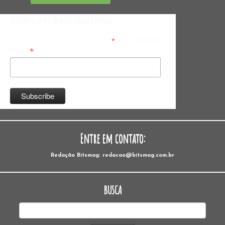
Inscreva-se na Newsletter do Bitsmag
*
indicates required
*
Email
Entre em contato:
Redação Bitsmag: redacao@bitsmag.com.br
BUSCA
Pesquisar
por: