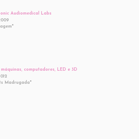
onic Audiomedical Labs
2009
magem"
 máquinas, computadores, LED e 3D
2012
ts Madrugada"