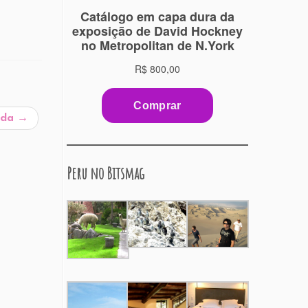
oda
→
Peru no Bitsmag