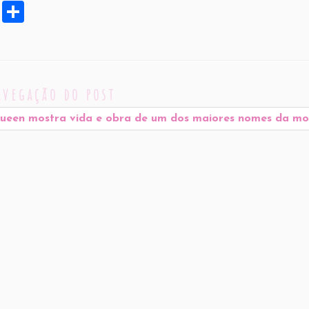
X
S
h
ar
e
avegação do post
een mostra vida e obra de um dos maiores nomes da m