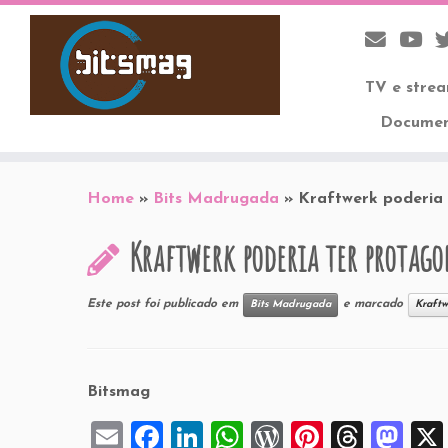
TV e stre
Documen
Skip
to
Home
»
Bits Madrugada
»
Kraftwerk poderia 
content
Kraftwerk poderia ter protag
Este post foi publicado em
e marcado
Bits Madrugada
Kraftw
Bitsmag
E
F
Li
W
W
Pi
T
M