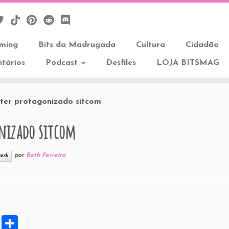
aming
Bits da Madrugada
Cultura
Cidadão
tários
Podcast
Desfiles
LOJA BITSMAG
ter protagonizado sitcom
onizado sitcom
por
Beth Ferreira
erk
X
S