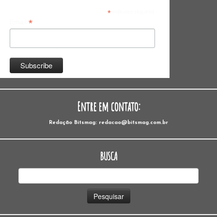
*
indicates required
*
Email
Entre em contato:
Redação Bitsmag: redacao@bitsmag.com.br
BUSCA
Pesquisar
por: