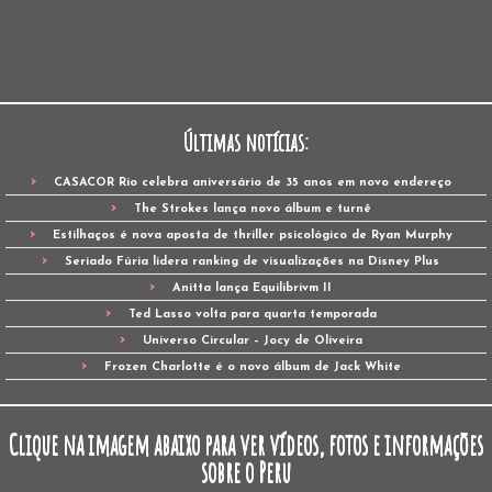
Últimas notícias:
CASACOR Rio celebra aniversário de 35 anos em novo endereço
The Strokes lança novo álbum e turnê
Estilhaços é nova aposta de thriller psicológico de Ryan Murphy
Seriado Fúria lidera ranking de visualizações na Disney Plus
Anitta lança Equilibrivm II
Ted Lasso volta para quarta temporada
Universo Circular – Jocy de Oliveira
Frozen Charlotte é o novo álbum de Jack White
Clique na imagem abaixo para ver vídeos, fotos e informações
sobre o Peru