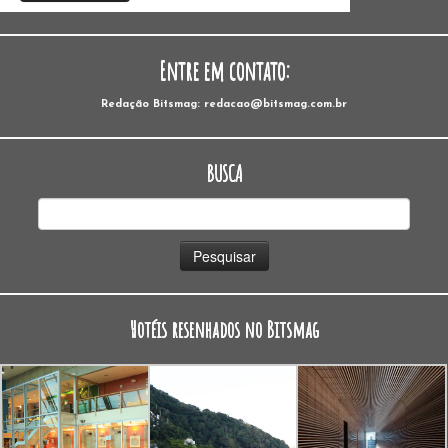
Entre em contato:
Redação Bitsmag: redacao@bitsmag.com.br
BUSCA
Pesquisar
por:
Hotéis resenhados no Bitsmag