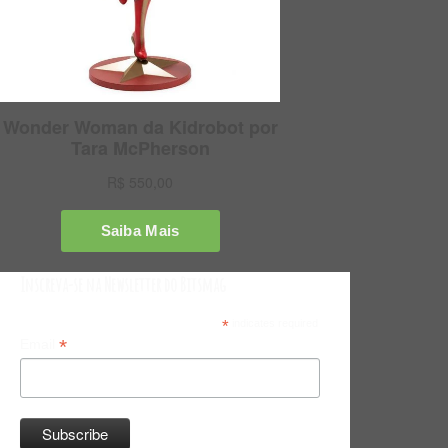
Inscreva-se na Newsletter do Bitsmag
*
indicates required
*
Email