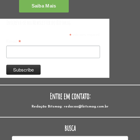
Inscreva-se na Newsletter do Bitsmag
*
indicates required
*
Email
Entre em contato:
Redação Bitsmag: redacao@bitsmag.com.br
BUSCA
Pesquisar