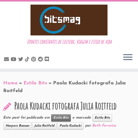
Updates constantes de cultura, viagem e estilo de vida
Skip
to
Home
»
Estilo Bits
»
Paola Kudacki fotografa Julia
content
Roitfeld
Paola Kudacki fotografa Julia Roitfeld
Este post foi publicado em
e marcado
Estilo Bits
Estilo Bits
por
Beth Ferreira
Harpers Bazaar
Julia Roitfeld
Paola Kudacki