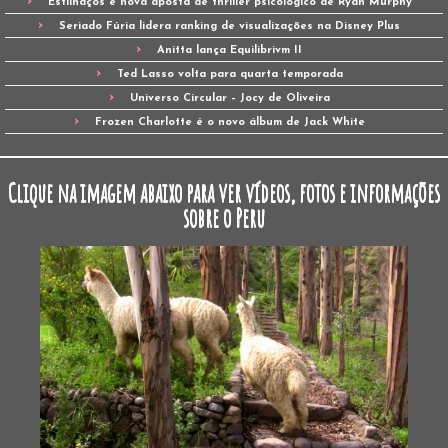
Estilhaços é nova aposta de thriller psicológico de Ryan Murphy
Seriado Fúria lidera ranking de visualizações na Disney Plus
Anitta lança Equilibrivm II
Ted Lasso volta para quarta temporada
Universo Circular – Jocy de Oliveira
Frozen Charlotte é o novo álbum de Jack White
Clique na imagem abaixo para ver vídeos, fotos e informações
sobre o Peru