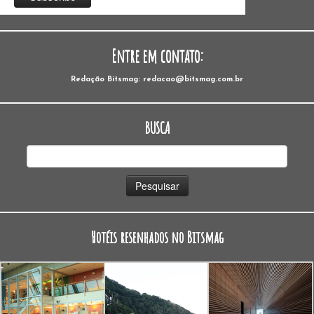
Entre em contato:
Redação Bitsmag: redacao@bitsmag.com.br
BUSCA
Pesquisar
por:
Hotéis resenhados no Bitsmag