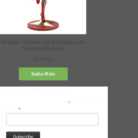
Inscreva-se na Newsletter do Bitsmag
*
indicates required
*
Email