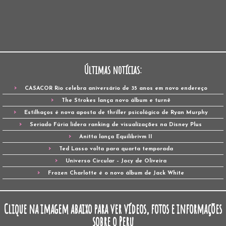
Últimas notícias:
CASACOR Rio celebra aniversário de 35 anos em novo endereço
The Strokes lança novo álbum e turnê
Estilhaços é nova aposta de thriller psicológico de Ryan Murphy
Seriado Fúria lidera ranking de visualizações na Disney Plus
Anitta lança Equilibrivm II
Ted Lasso volta para quarta temporada
Universo Circular – Jocy de Oliveira
Frozen Charlotte é o novo álbum de Jack White
Clique na imagem abaixo para ver vídeos, fotos e informações
sobre o Peru