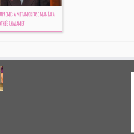
Supreme: a metamorfose maníaca
othée Chalamet