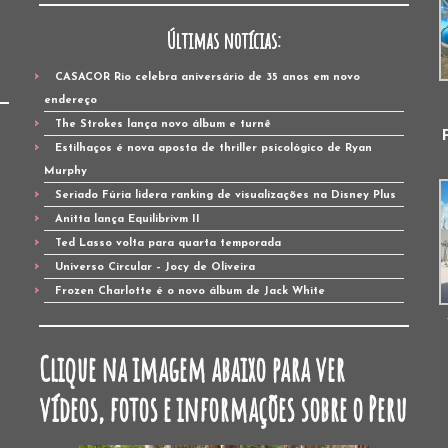
Últimas notícias:
CASACOR Rio celebra aniversário de 35 anos em novo
endereço
The Strokes lança novo álbum e turnê
Estilhaços é nova aposta de thriller psicológico de Ryan
Murphy
Seriado Fúria lidera ranking de visualizações na Disney Plus
Anitta lança Equilibrivm II
Ted Lasso volta para quarta temporada
Universo Circular – Jocy de Oliveira
Frozen Charlotte é o novo álbum de Jack White
Clique na imagem abaixo para ver
vídeos, fotos e informações sobre o Peru