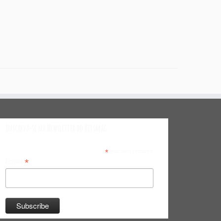
Inscreva-se na Newsletter do Bitsmag
*
indicates required
*
Email