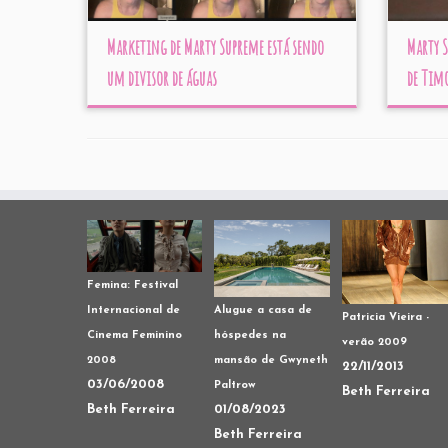
Marketing de Marty Supreme está sendo
Marty 
um divisor de águas
de Tim
Femina: Festival
Internacional de
Alugue a casa de
Patricia Vieira -
Cinema Feminino
hóspedes na
verão 2009
2008
mansão de Gwyneth
22/11/2013
03/06/2008
Paltrow
Beth Ferreira
Beth Ferreira
01/08/2023
Beth Ferreira