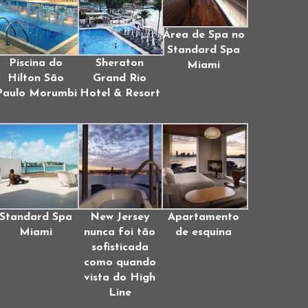
Área de Spa no
Standard Spa
Piscina do
Sheraton
Miami
Hilton São
Grand Rio
Paulo Morumbi
Hotel & Resort
Standard Spa
New Jersey
Apartamento
Miami
nunca foi tão
de esquina
sofisticada
como quando
vista do High
Line