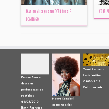
Mariko Mori fica no CCBB Rio até
CCBB 20
domingo
Yayoi Kusama x
Louis Vuitton
Fausto Fawcet
05/06/2012
desce às
Beth Ferreira
profundezas da
Fosfobox
Naomi Campbell
24/03/2010
apoia modelos
Beth Ferreira