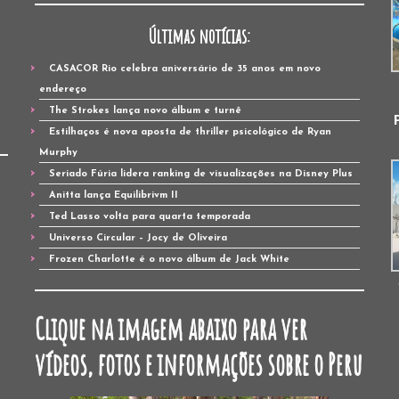
Últimas notícias:
CASACOR Rio celebra aniversário de 35 anos em novo
endereço
The Strokes lança novo álbum e turnê
Estilhaços é nova aposta de thriller psicológico de Ryan
Murphy
Seriado Fúria lidera ranking de visualizações na Disney Plus
Anitta lança Equilibrivm II
Ted Lasso volta para quarta temporada
Universo Circular – Jocy de Oliveira
Frozen Charlotte é o novo álbum de Jack White
Clique na imagem abaixo para ver
vídeos, fotos e informações sobre o Peru