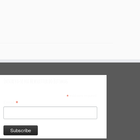
Inscreva-se na Newsletter do Bitsmag
*
indicates required
*
Email