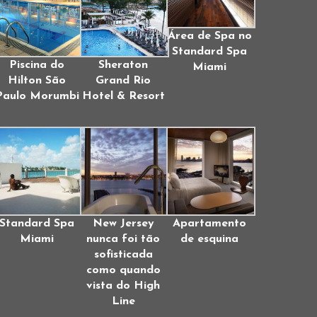
Área de Spa no
Standard Spa
Piscina do
Sheraton
Miami
Hilton São
Grand Rio
Paulo Morumbi
Hotel & Resort
Standard Spa
New Jersey
Apartamento
Miami
nunca foi tão
de esquina
sofisticada
como quando
vista do High
Line