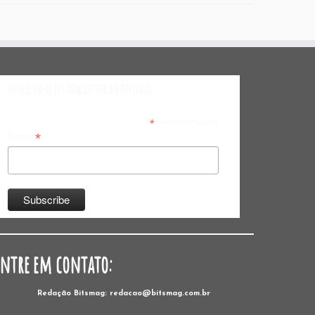
Inscreva-se na Newsletter do Bitsmag
*
indicates required
*
Email
Entre em contato:
Redação Bitsmag: redacao@bitsmag.com.br