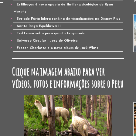
Estilhaços é nova aposta de thriller psicológico de Ryan
Murphy
Seriado Fúria lidera ranking de visualizações na Disney Plus
Anitta lança Equilibrivm II
Ted Lasso volta para quarta temporada
Universo Circular – Jocy de Oliveira
Frozen Charlotte é o novo álbum de Jack White
Clique na imagem abaixo para ver
vídeos, fotos e informações sobre o Peru