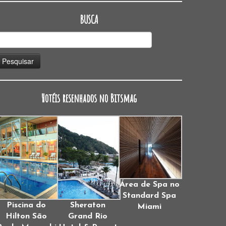
BUSCA
esquisar
or:
Hotéis resenhados no Bitsmag
Área de Spa no
Standard Spa
Piscina do
Sheraton
Miami
Hilton São
Grand Rio