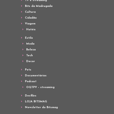
TV e streaming
Bits da Madrugada
Cultura
Cidadão
Viagem
Hotéis
Estilo
Moda
Beleza
Tech
Decor
Pets
Documentários
Podcast
OQTPV – streaming
Desfiles
LOJA BITSMAG
Newsletter do Bitsmag