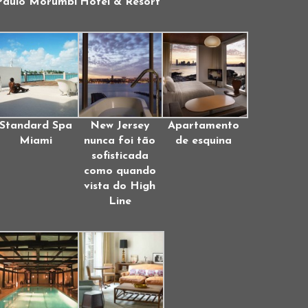
Paulo Morumbi
Hotel & Resort
Standard Spa
New Jersey
Apartamento
Miami
nunca foi tão
de esquina
sofisticada
como quando
vista do High
Line