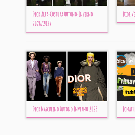
Dior Alta-Costura Outono-Inverno
Dior V
2026/2027
Dior Masculino Outono Inverno 2026
Jonath