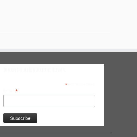
Inscreva-se na Newsletter do Bitsmag
*
indicates required
*
Email