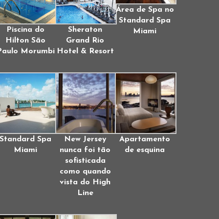
Área de Spa no
Standard Spa
Piscina do
Sheraton
Miami
Hilton São
Grand Rio
Paulo Morumbi
Hotel & Resort
Standard Spa
New Jersey
Apartamento
Miami
nunca foi tão
de esquina
sofisticada
como quando
vista do High
Line