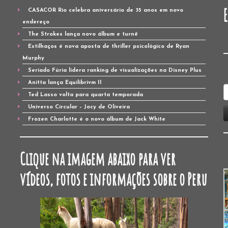
CASACOR Rio celebra aniversário de 35 anos em novo
endereço
The Strokes lança novo álbum e turnê
Estilhaços é nova aposta de thriller psicológico de Ryan
Murphy
Seriado Fúria lidera ranking de visualizações na Disney Plus
Anitta lança Equilibrivm II
P
Ted Lasso volta para quarta temporada
p
Universo Circular – Jocy de Oliveira
Frozen Charlotte é o novo álbum de Jack White
Clique na imagem abaixo para ver
vídeos, fotos e informações sobre o Peru