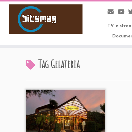
TV e stre
Documen
Skip
to
Tag
Gelateria
content