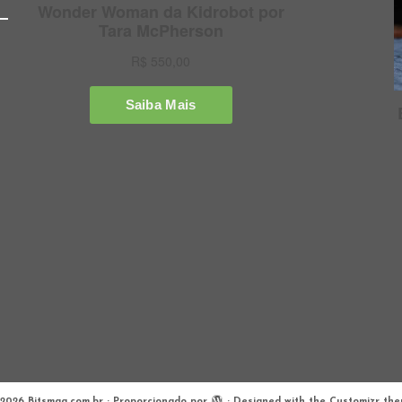
2026
Bitsmag.com.br
·
Proporcionado por
·
Designed with the
Customizr th