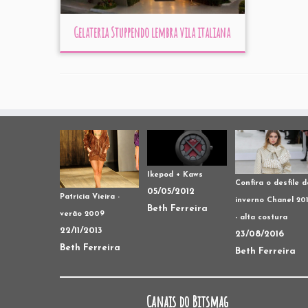
Gelateria Stuppendo lembra vila italiana
Ikepod + Kaws
Confira o desfile d
05/05/2012
Patricia Vieira -
inverno Chanel 20
Beth Ferreira
verão 2009
- alta costura
22/11/2013
23/08/2016
Beth Ferreira
Beth Ferreira
Canais do Bitsmag