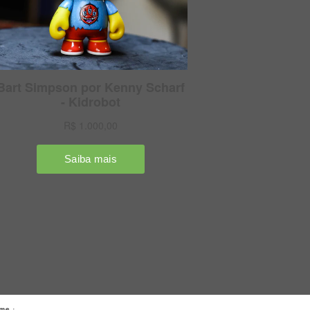
eme
·