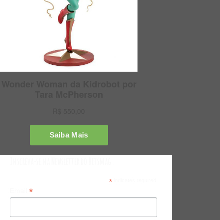
Inscreva-se na Newsletter do Bitsmag
*
indicates required
*
Email