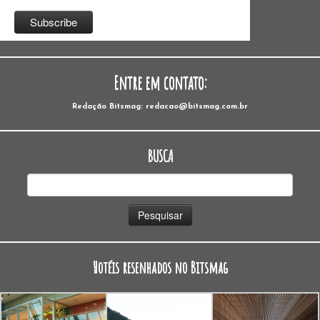
Entre em contato:
Redação Bitsmag: redacao@bitsmag.com.br
BUSCA
Pesquisar
por:
Hotéis resenhados no Bitsmag