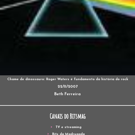
Chame de dinossauro: Roger Waters é fundamento da história do rock
22/11/2007
Beth Ferreira
Canais do Bitsmag
TV e streaming
Bits da Madrugada