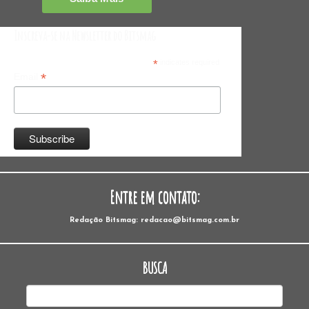
Inscreva-se na Newsletter do Bitsmag
*
indicates required
*
Email
Entre em contato:
Redação Bitsmag: redacao@bitsmag.com.br
BUSCA
Pesquisar
por: