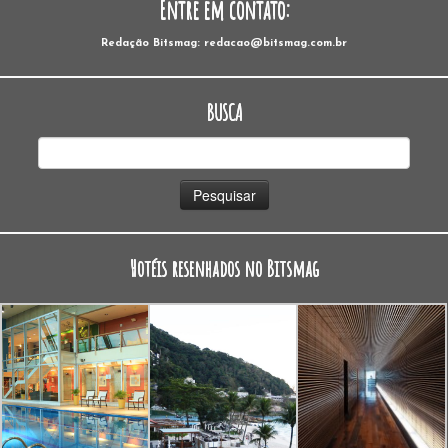
Entre em contato:
Redação Bitsmag: redacao@bitsmag.com.br
BUSCA
Pesquisar
por:
Hotéis resenhados no Bitsmag