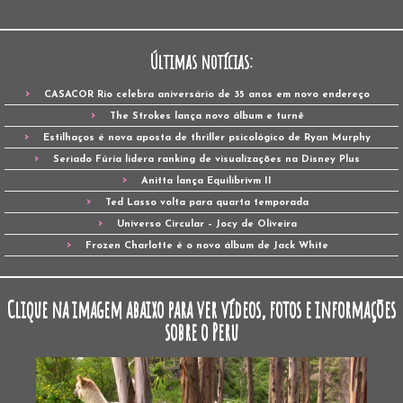
Últimas notícias:
CASACOR Rio celebra aniversário de 35 anos em novo endereço
The Strokes lança novo álbum e turnê
Estilhaços é nova aposta de thriller psicológico de Ryan Murphy
Seriado Fúria lidera ranking de visualizações na Disney Plus
Anitta lança Equilibrivm II
Ted Lasso volta para quarta temporada
Universo Circular – Jocy de Oliveira
Frozen Charlotte é o novo álbum de Jack White
Clique na imagem abaixo para ver vídeos, fotos e informações
sobre o Peru