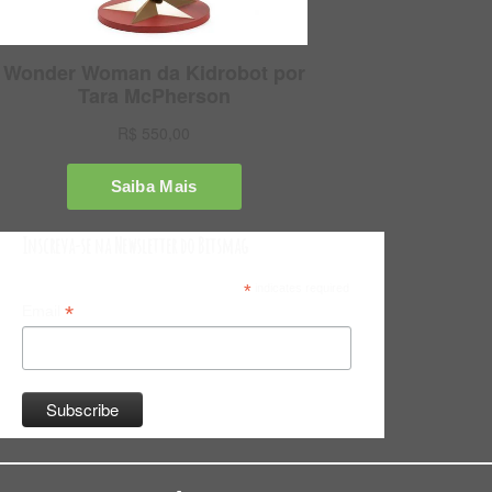
Inscreva-se na Newsletter do Bitsmag
*
indicates required
*
Email