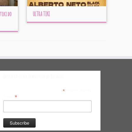
tiki do
ULTRA TIKI
Inscreva-se na Newsletter do Bitsmag
*
indicates required
*
Email