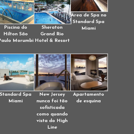
Área de Spa no
Standard Spa
Piscina do
Sheraton
Miami
Hilton São
Grand Rio
Paulo Morumbi
Hotel & Resort
Standard Spa
New Jersey
Apartamento
Miami
nunca foi tão
de esquina
sofisticada
como quando
vista do High
Line