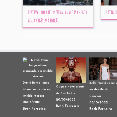
Festival rockabilly Viva Las Vegas chegou
Latinid
à sua vigésima edição
David Byrne lança
Bella Hadid semin
Ouça o novo álbum
álbum inspirado em
no desfile da
de Kali Uchis
Imelda Marcos
Coperni
20/03/2023
18/03/2010
05/10/2022
Beth Ferreira
Beth Ferreira
Beth Ferreira