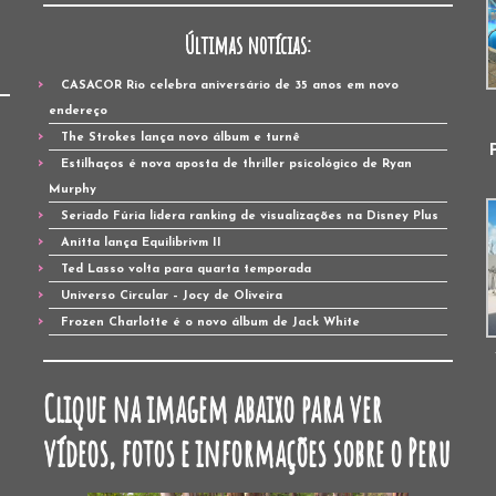
Últimas notícias:
CASACOR Rio celebra aniversário de 35 anos em novo
endereço
The Strokes lança novo álbum e turnê
Estilhaços é nova aposta de thriller psicológico de Ryan
Murphy
Seriado Fúria lidera ranking de visualizações na Disney Plus
Anitta lança Equilibrivm II
Ted Lasso volta para quarta temporada
Universo Circular – Jocy de Oliveira
Frozen Charlotte é o novo álbum de Jack White
Clique na imagem abaixo para ver
vídeos, fotos e informações sobre o Peru