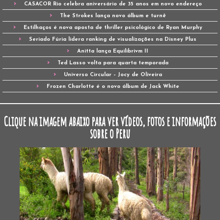
CASACOR Rio celebra aniversário de 35 anos em novo endereço
The Strokes lança novo álbum e turnê
Estilhaços é nova aposta de thriller psicológico de Ryan Murphy
Seriado Fúria lidera ranking de visualizações na Disney Plus
Anitta lança Equilibrivm II
Ted Lasso volta para quarta temporada
Universo Circular – Jocy de Oliveira
Frozen Charlotte é o novo álbum de Jack White
Clique na imagem abaixo para ver vídeos, fotos e informações
sobre o Peru