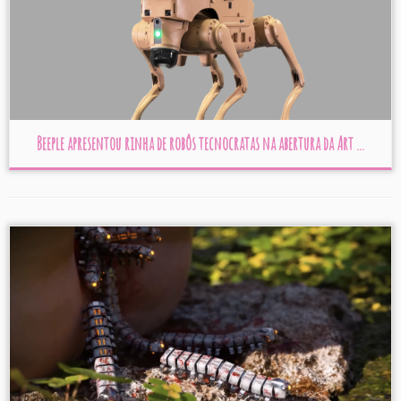
Beeple apresentou rinha de robôs tecnocratas na abertura da Art ...