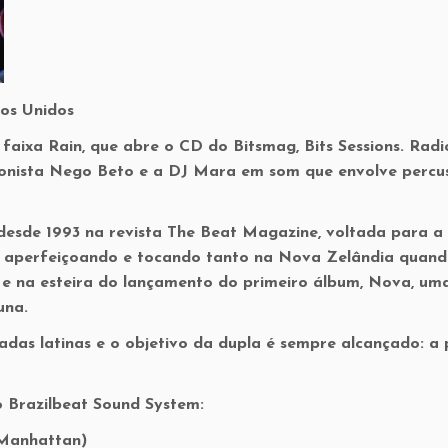
dos Unidos
faixa Rain, que abre o CD do Bitsmag, Bits Sessions. Rad
ionista Nego Beto e a DJ Mara em som que envolve perc
desde 1993 na revista The Beat Magazine, voltada para a
e aperfeiçoando e tocando tanto na Nova Zelândia quand
o e na esteira do lançamento do primeiro álbum, Nova, um
tuna.
das latinas e o objetivo da dupla é sempre alcançado: a 
 Brazilbeat Sound System:
, Manhattan)