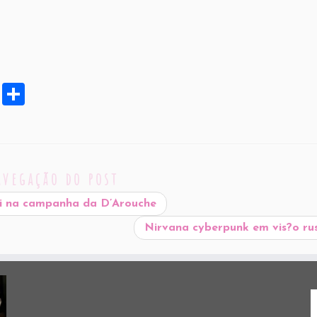
X
S
h
ar
e
avegação do post
ni na campanha da D’Arouche
Nirvana cyberpunk em vis?o ru