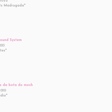
2022
ts Madrugada"
ound System
013
tes"
s da bota do mosh
2010
dio"