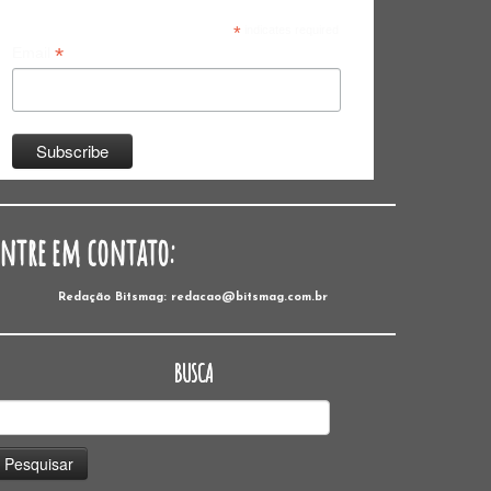
*
indicates required
*
Email
Entre em contato:
Redação Bitsmag: redacao@bitsmag.com.br
BUSCA
esquisar
or: