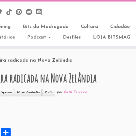
aming
Bits da Madrugada
Cultura
Cidadão
tários
Podcast
Desfiles
LOJA BITSMAG
leira radicada na Nova Zelândia
eira radicada na Nova Zelândia
por
Beth Ferreira
d System
Nova Zelândia
Radio
X
S