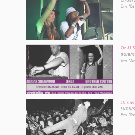
01/02/
Em "Bi
On-U S
22/11/2
Em "Ar
50 ano
31/08/
Em "Ra