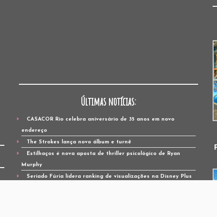
Últimas notícias:
CASACOR Rio celebra aniversário de 35 anos em novo
endereço
The Strokes lança novo álbum e turnê
Estilhaços é nova aposta de thriller psicológico de Ryan
Murphy
Seriado Fúria lidera ranking de visualizações na Disney Plus
Anitta lança Equilibrivm II
Ted Lasso volta para quarta temporada
Universo Circular – Jocy de Oliveira