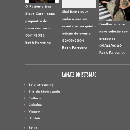
O Paciente traz
Skol Beats 2004:
Steve Carell como
saiba o que vai
psiquiatra de
Gaultier mostra
acontecer na quinta
assassino serial
nova coleção com
edição do evento
03/11/2022
protestos
22/03/2004
Beth Ferreira
09/03/2009
Beth Ferreira
Beth Ferreira
Canais do Bitsmag
TV e streaming
Bits da Madrugada
Cultura
Cidadão
Viagem
Hotéis
Estilo