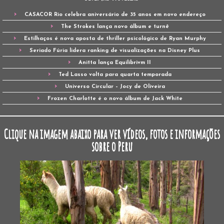
CASACOR Rio celebra aniversário de 35 anos em novo endereço
The Strokes lança novo álbum e turnê
Estilhaços é nova aposta de thriller psicológico de Ryan Murphy
Seriado Fúria lidera ranking de visualizações na Disney Plus
Anitta lança Equilibrivm II
Ted Lasso volta para quarta temporada
Universo Circular – Jocy de Oliveira
Frozen Charlotte é o novo álbum de Jack White
Clique na imagem abaixo para ver vídeos, fotos e informações
sobre o Peru