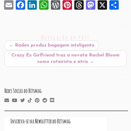
E
F
Li
W
W
Pi
T
M
X
S
m
a
n
h
or
nt
hr
a
h
ai
c
k
at
d
er
e
st
ar
l
e
e
s
P
es
a
o
e
Navegação do post
b
dI
A
re
t
d
d
←
Raden produz bagagem inteligente
o
n
p
ss
s
o
Crazy Ex Girlfriend traz a novata Rachel Bloom
o
p
n
como roteirista e atriz
→
k
Redes Socias do Bitsmag
Inscreva-se na Newsletter do Bitsmag