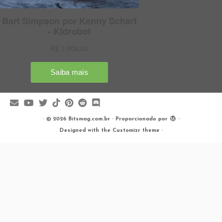
·
© 2026
Bitsmag.com.br
·
Proporcionado por
·
Designed with the
Customizr theme
·