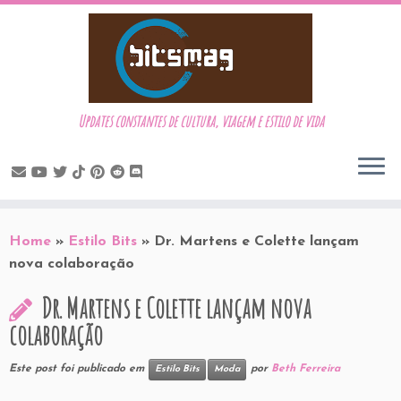
Updates constantes de cultura, viagem e estilo de vida
Skip
to
Home
»
Estilo Bits
»
Dr. Martens e Colette lançam
content
nova colaboração
Dr. Martens e Colette lançam nova
colaboração
Este post foi publicado em
por
Beth Ferreira
Estilo Bits
Moda