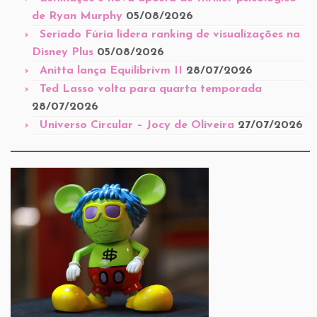
de Ryan Murphy
05/08/2026
Seriado Fúria lidera ranking de visualizações na
Disney Plus
05/08/2026
Anitta lança Equilibrivm II
28/07/2026
Ted Lasso volta para quarta temporada
28/07/2026
Universo Circular – Jocy de Oliveira
27/07/2026