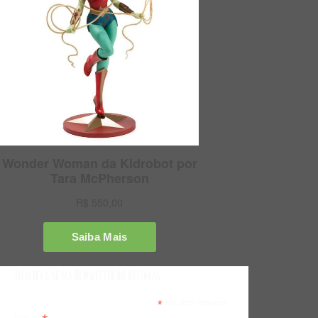
Inscreva-se na Newsletter do Bitsmag
*
indicates required
Email