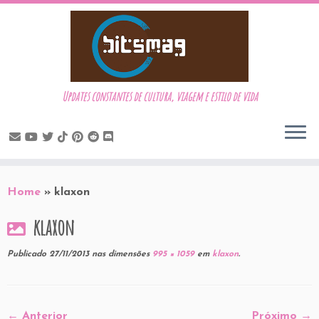
Updates constantes de cultura, viagem e estilo de vida
Skip
to
Home
»
klaxon
content
klaxon
Publicado
27/11/2013
nas dimensões
995 × 1059
em
klaxon
.
← Anterior
Próximo →