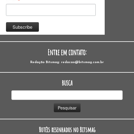
*
Entre em contato:
Redação Bitsmag: redacao@bitsmag.com.br
BUSCA
Pesquisar
por:
Hotéis resenhados no Bitsmag