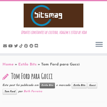
Updates constantes de cultura, viagem e estilo de vida
Skip
to
Home
»
Estilo Bits
»
Tom Ford para Gucci
content
Tom Ford para Gucci
Este post foi publicado em
e marcado
Estilo Bits
Estilo Bits
Gucci
por
Beth Ferreira
Tom Ford