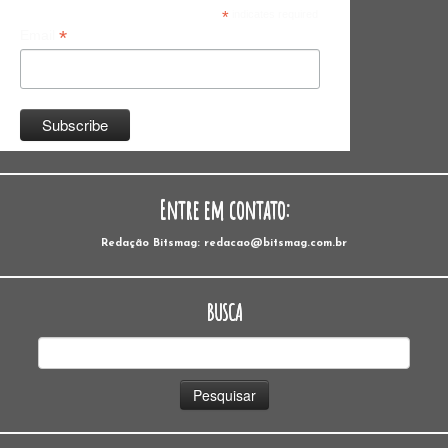
*
indicates required
*
Email
Entre em contato:
Redação Bitsmag: redacao@bitsmag.com.br
BUSCA
Pesquisar
por: