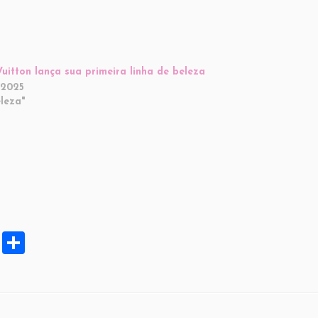
Vuitton lança sua primeira linha de beleza
/2025
leza"
X
S
h
ar
e