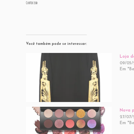
Curtir isso:
Você também pode se interessar:
Loja d
09/05/
Em "Be
Nova p
27/07/
Em "Be