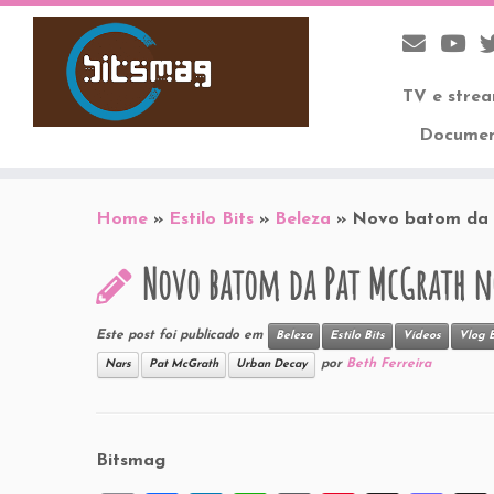
TV e stre
Documen
Skip
to
Home
»
Estilo Bits
»
Beleza
»
Novo batom da 
content
Novo batom da Pat McGrath 
Este post foi publicado em
Beleza
Estilo Bits
Vídeos
Vlog 
por
Beth Ferreira
Nars
Pat McGrath
Urban Decay
Bitsmag