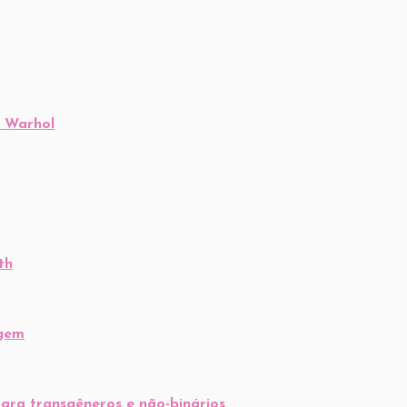
m Warhol
th
agem
ara transgêneros e não-binários