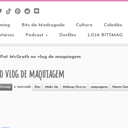
aming
Bits da Madrugada
Cultura
Cidadão
tários
Podcast
Desfiles
LOJA BITSMAG
Pat McGrath no vlog de maquiagem
no vlog de maquiagem
e marcado
Bitsmag
Dior
Make Up
Makeup Forever
maquiagem
Naomi Cam