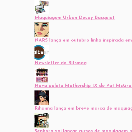
Maquiagem Urban Decay Basquiat
NARS lança em outubro linha inspirada e
Newsletter do Bitsmag
Nova paleta Mothership IX de Pat McGra
Rihanna lança em breve marca de maqui
Sephora vai lançar cursos de maquiagem p