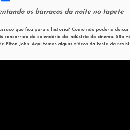
h
ntando os barracos da noite no tapete
ar
e
raco que fica para a história? Como não poderia deixar 
s concorrida do calendário da indústria do cinema. São vá
 Elton John. Aqui temos alguns vídeos da festa da revis