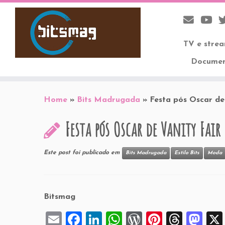
TV e stre
Documen
Skip
to
Home
»
Bits Madrugada
»
Festa pós Oscar de
content
Festa pós Oscar de Vanity Fair
Este post foi publicado em
Bits Madrugada
Estilo Bits
Moda
Bitsmag
E
F
Li
W
W
Pi
T
M