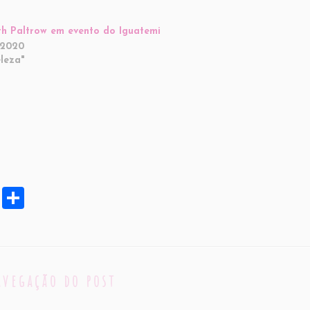
h Paltrow em evento do Iguatemi
/2020
leza"
X
S
h
ar
e
avegação do post