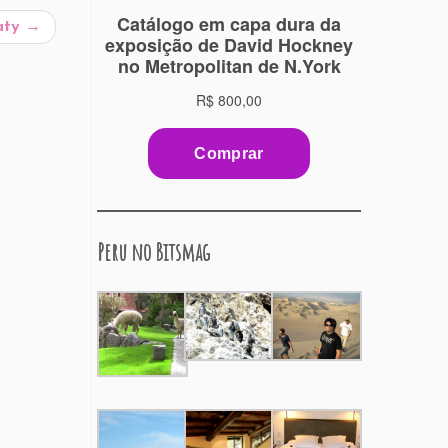
aty
→
Peru no Bitsmag