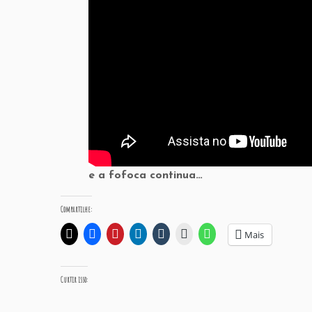
e a fofoca continua…
Compartilhe:
Mais
Curtir isso: