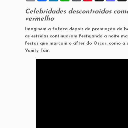
m
a
n
h
or
nt
hr
a
Celebridades descontraídas come
ai
c
k
at
d
er
e
st
vermelho
l
e
e
s
P
es
a
o
Imaginem a fofoca depois da premiação do bar
b
dI
A
re
t
d
d
as estrelas continuaram festejando a noite mai
o
n
p
ss
s
o
festas que marcam o after do Oscar, como a de
o
p
n
Vanity Fair.
k