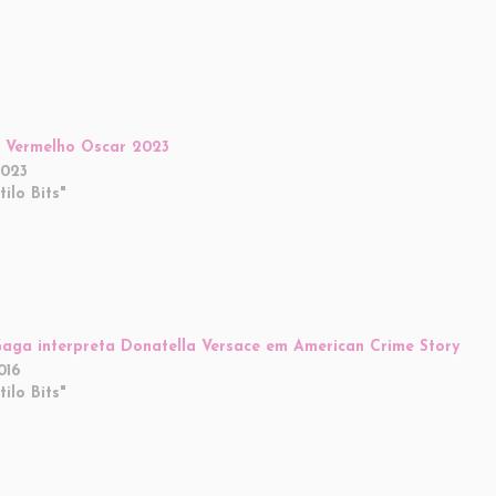
 Vermelho Oscar 2023
2023
ilo Bits"
aga interpreta Donatella Versace em American Crime Story
016
ilo Bits"