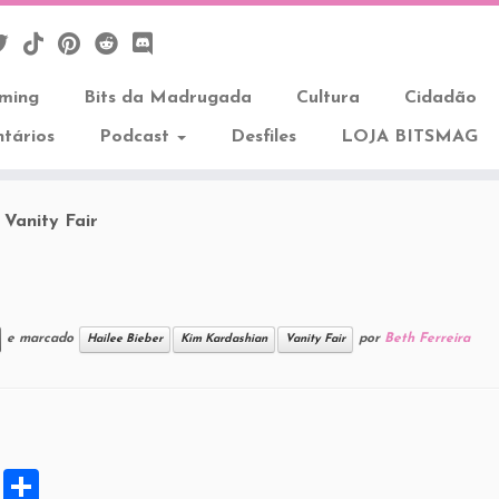
aming
Bits da Madrugada
Cultura
Cidadão
tários
Podcast
Desfiles
LOJA BITSMAG
 Vanity Fair
e marcado
por
Beth Ferreira
Hailee Bieber
Kim Kardashian
Vanity Fair
X
S