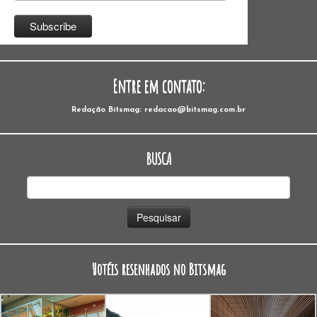
Entre em contato:
Redação Bitsmag: redacao@bitsmag.com.br
BUSCA
Pesquisar
por:
Hotéis resenhados no Bitsmag