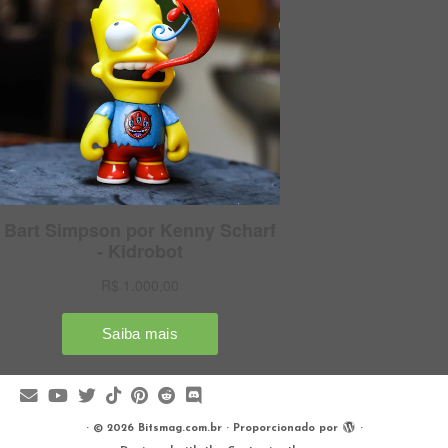
·
© 2026
Bitsmag.com.br
·
Proporcionado por
·