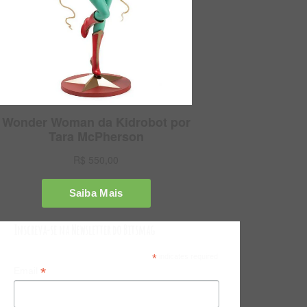
Inscreva-se na Newsletter do Bitsmag
*
indicates required
*
Email