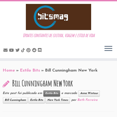
Updates constantes de cultura, viagem e estilo de vida
Skip
to
Home
»
Estilo Bits
»
Bill Cunningham New York
content
Bill Cunningham New York
Este post foi publicado em
e marcado
Estilo Bits
Anna Wintour
por
Beth Ferreira
Bill Cunningham
Estilo Bits
New York Times