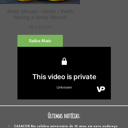
Últimas notícias:
CASACOR Rio celebra aniversário de 35 anos em novo endereço