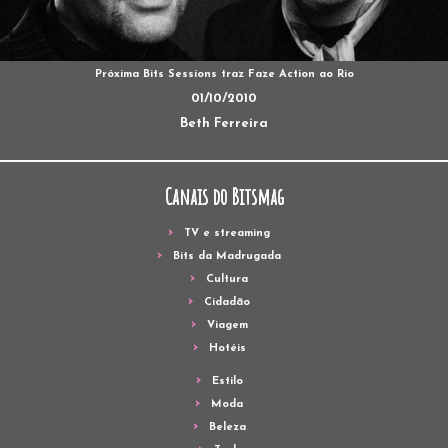
Próxima Bits Sessions traz Faze Action ao Rio
01/10/2010
Beth Ferreira
Canais do Bitsmag
TV e streaming
Bits da Madrugada
Cultura
Cidadão
Viagem
Hotéis
Estilo
Moda
Beleza