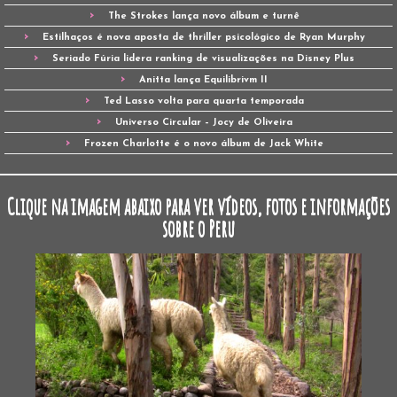
The Strokes lança novo álbum e turnê
Estilhaços é nova aposta de thriller psicológico de Ryan Murphy
Seriado Fúria lidera ranking de visualizações na Disney Plus
Anitta lança Equilibrivm II
Ted Lasso volta para quarta temporada
Universo Circular – Jocy de Oliveira
Frozen Charlotte é o novo álbum de Jack White
Clique na imagem abaixo para ver vídeos, fotos e informações
sobre o Peru