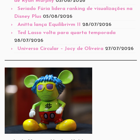
de Ryan Murphy
05/08/2026
Seriado Fúria lidera ranking de visualizações na
Disney Plus
05/08/2026
Anitta lança Equilibrivm II
28/07/2026
Ted Lasso volta para quarta temporada
28/07/2026
Universo Circular – Jocy de Oliveira
27/07/2026