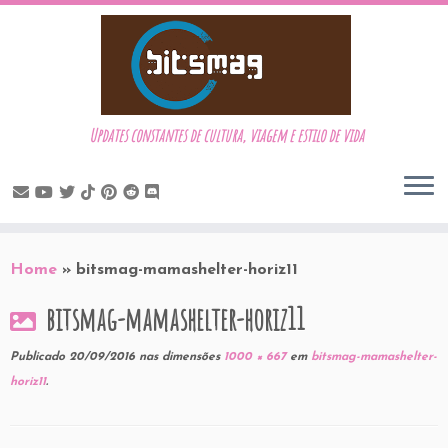
Updates constantes de cultura, viagem e estilo de vida
Skip
to
Home
»
bitsmag-mamashelter-horiz11
content
bitsmag-mamashelter-horiz11
Publicado
20/09/2016
nas dimensões
1000 × 667
em
bitsmag-mamashelter-
horiz11
.