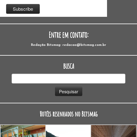
Entre em contato:
Redação Bitsmag: redacao@bitsmag.com.br
BUSCA
Pesquisar
por:
Hotéis resenhados no Bitsmag