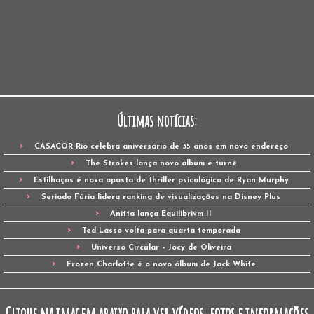
Últimas notícias:
CASACOR Rio celebra aniversário de 35 anos em novo endereço
The Strokes lança novo álbum e turnê
Estilhaços é nova aposta de thriller psicológico de Ryan Murphy
Seriado Fúria lidera ranking de visualizações na Disney Plus
Anitta lança Equilibrivm II
Ted Lasso volta para quarta temporada
Universo Circular – Jocy de Oliveira
Frozen Charlotte é o novo álbum de Jack White
Clique na imagem abaixo para ver vídeos, fotos e informações