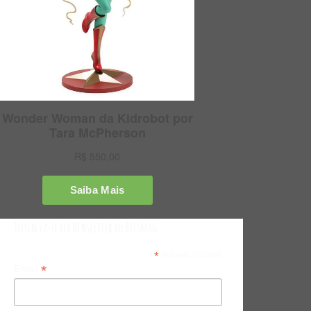
Inscreva-se na Newsletter do Bitsmag
*
indicates required
*
Email