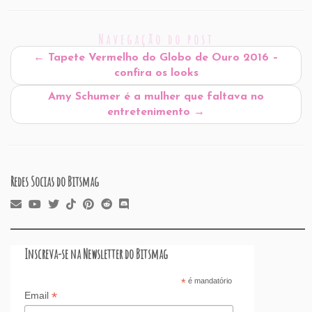
ai
c
k
at
d
er
e
st
ar
l
e
e
s
P
es
a
o
e
Navegação do post
b
dI
A
re
t
d
d
←
Tapete Vermelho do Globo de Ouro 2016 –
o
n
p
ss
s
o
confira os looks
o
p
n
Amy Schumer é a mulher que faltava no
k
entretenimento
→
Redes Socias do Bitsmag
Inscreva-se na Newsletter do Bitsmag
*
é mandatório
*
Email