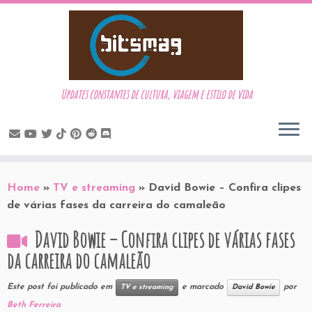
Updates constantes de cultura, viagem e estilo de vida
Skip
to
Home
»
TV e streaming
»
David Bowie – Confira clipes
content
de várias fases da carreira do camaleão
David Bowie – Confira clipes de várias fases
da carreira do camaleão
Este post foi publicado em
e marcado
por
TV e streaming
David Bowie
Beth Ferreira