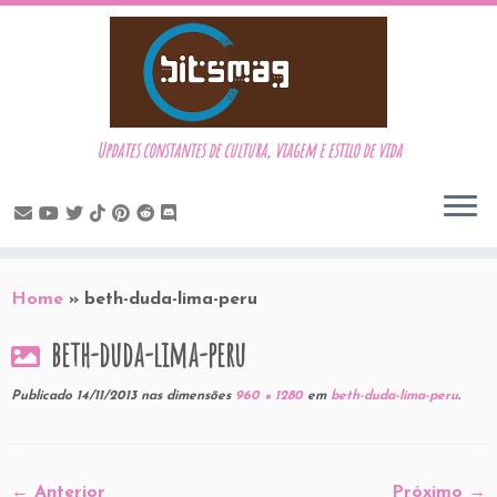
Updates constantes de cultura, viagem e estilo de vida
Skip
to
Home
»
beth-duda-lima-peru
content
beth-duda-lima-peru
Publicado
14/11/2013
nas dimensões
960 × 1280
em
beth-duda-lima-peru
.
← Anterior
Próximo →