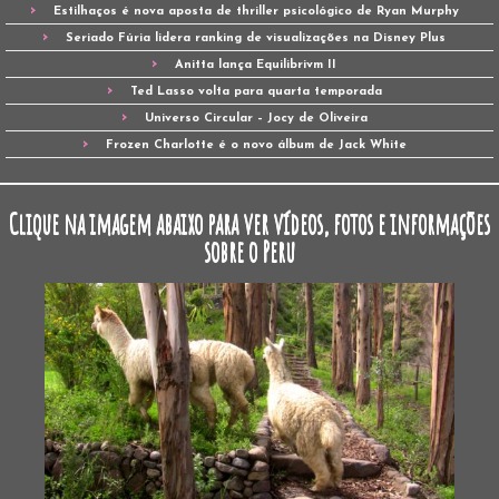
Estilhaços é nova aposta de thriller psicológico de Ryan Murphy
Seriado Fúria lidera ranking de visualizações na Disney Plus
Anitta lança Equilibrivm II
Ted Lasso volta para quarta temporada
Universo Circular – Jocy de Oliveira
Frozen Charlotte é o novo álbum de Jack White
Clique na imagem abaixo para ver vídeos, fotos e informações
sobre o Peru