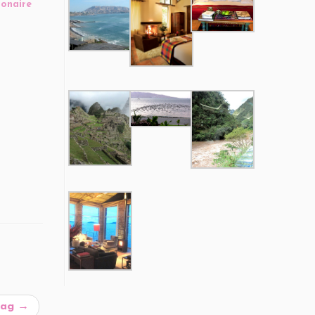
ionaire
smag
→