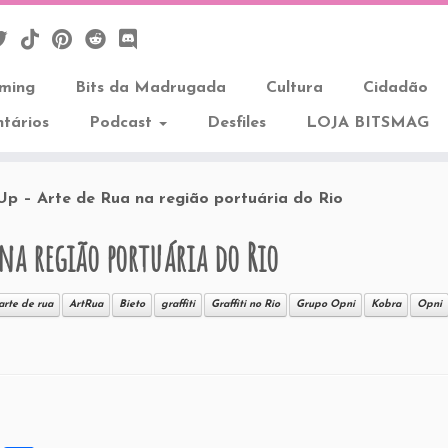
aming
Bits da Madrugada
Cultura
Cidadão
tários
Podcast
Desfiles
LOJA BITSMAG
Up – Arte de Rua na região portuária do Rio
 na região portuária do Rio
arte de rua
ArtRua
Bieto
graffiti
Graffiti no Rio
Grupo Opni
Kobra
Opni