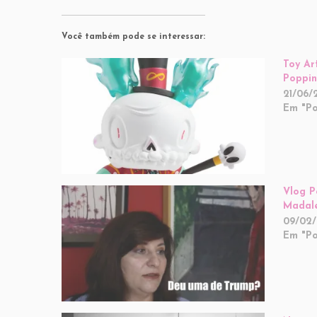
Você também pode se interessar:
Toy Ar
Poppi
21/06/
Em "Po
Vlog P
Madale
09/02/
Em "Po