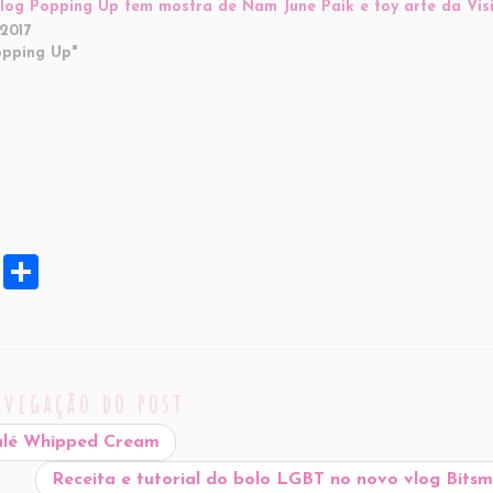
log Popping Up tem mostra de Nam June Paik e toy arte da Vis
2017
pping Up"
X
S
h
ar
e
avegação do post
balé Whipped Cream
Receita e tutorial do bolo LGBT no novo vlog Bit