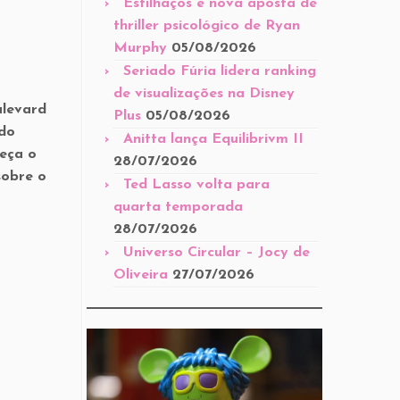
Estilhaços é nova aposta de
thriller psicológico de Ryan
Murphy
05/08/2026
Seriado Fúria lidera ranking
de visualizações na Disney
ulevard
Plus
05/08/2026
 do
Anitta lança Equilibrivm II
heça o
28/07/2026
sobre o
Ted Lasso volta para
quarta temporada
28/07/2026
Universo Circular – Jocy de
Oliveira
27/07/2026