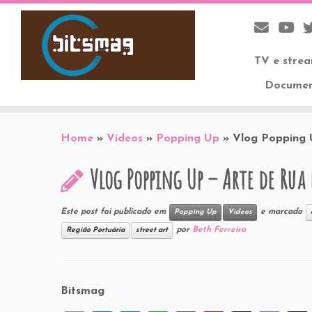
TV e stre
Documen
Skip
to
Home
»
Vídeos
»
Popping Up
»
Vlog Popping 
content
Vlog Popping Up – Arte de Rua
Este post foi publicado em
e marcado
Popping Up
Vídeos
por
Beth Ferreira
Região Portuária
street art
Bitsmag