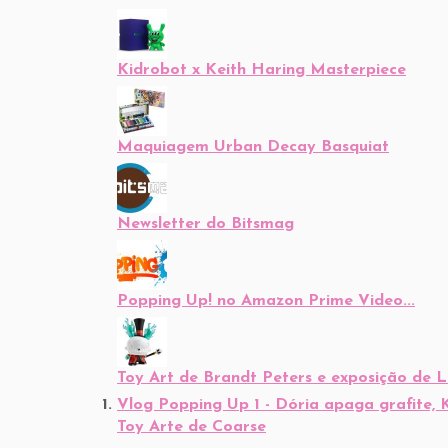
Kidrobot x Keith Haring Masterpiece
Maquiagem Urban Decay Basquiat
Newsletter do Bitsmag
Popping Up! no Amazon Prime Video...
Toy Art de Brandt Peters e exposição de 
Vlog Popping Up 1 - Dória apaga grafite,
Toy Arte de Coarse