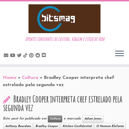
Updates constantes de cultura, viagem e estilo de vida
Skip
to
Home
»
Cultura
»
Bradley Cooper interpreta chef
content
estrelado pela segunda vez
Bradley Cooper interpreta chef estrelado pela
segunda vez
Este post foi publicado em
e marcado
Cultura
Adam Jones
Anthony Bourdain
Bradley Cooper
Kitchen Confidential
O Homem Elefante