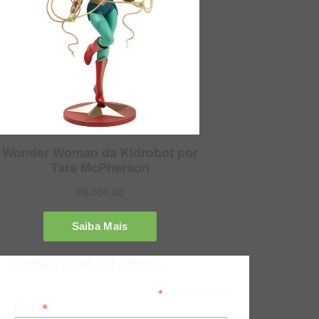
Inscreva-se na Newsletter do Bitsmag
*
indicates required
*
Email