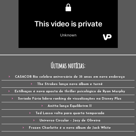
Últimas notícias:
CASACOR Rio celebra aniversário de 35 anos em novo endereço
The Strokes lança novo álbum e turnê
Estilhaços é nova aposta de thriller psicológico de Ryan Murphy
Seriado Fúria lidera ranking de visualizações na Disney Plus
Anitta lança Equilibrivm II
Ted Lasso volta para quarta temporada
Universo Circular – Jocy de Oliveira
Frozen Charlotte é o novo álbum de Jack White