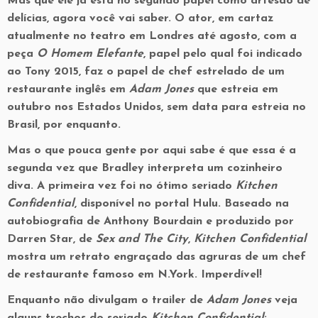
Mas que ele já está no segundo papel como artesão de
delícias, agora você vai saber. O ator, em cartaz
atualmente no teatro em Londres até agosto, com a
peça
O Homem Elefante
, papel pelo qual foi indicado
ao Tony 2015, faz o papel de chef estrelado de um
restaurante inglês em
Adam Jones
que estreia em
outubro nos Estados Unidos, sem data para estreia no
Brasil, por enquanto.
Mas o que pouca gente por aqui sabe é que essa é a
segunda vez que Bradley interpreta um cozinheiro
diva. A primeira vez foi no ótimo seriado
Kitchen
Confidential
, disponível no portal Hulu. Baseado na
autobiografia de Anthony Bourdain e produzido por
Darren Star, de
Sex and The City
,
Kitchen Confidential
mostra um retrato engraçado das agruras de um chef
de restaurante famoso em N.York. Imperdível!
Enquanto não divulgam o trailer de
Adam Jones
veja