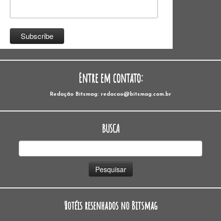
Entre em contato:
Redação Bitsmag: redacao@bitsmag.com.br
BUSCA
Pesquisar
por:
Hotéis resenhados no Bitsmag