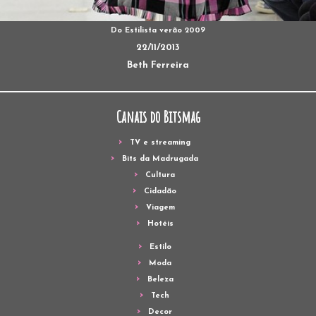
Do Estilista verão 2009
22/11/2013
Beth Ferreira
Canais do Bitsmag
TV e streaming
Bits da Madrugada
Cultura
Cidadão
Viagem
Hotéis
Estilo
Moda
Beleza
Tech
Decor