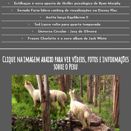
Estilhaços é nova aposta de thriller psicológico de Ryan Murphy
Seriado Fúria lidera ranking de visualizações na Disney Plus
Anitta lança Equilibrivm II
Ted Lasso volta para quarta temporada
Universo Circular – Jocy de Oliveira
Frozen Charlotte é o novo álbum de Jack White
Clique na imagem abaixo para ver vídeos, fotos e informações
sobre o Peru