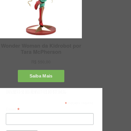
Inscreva-se na Newsletter do Bitsmag
*
indicates required
*
Email