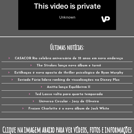
Últimas notícias:
CASACOR Rio celebra aniversário de 35 anos em novo endereço
The Strokes lança novo álbum e turnê
Estilhaços é nova aposta de thriller psicológico de Ryan Murphy
Seriado Fúria lidera ranking de visualizações na Disney Plus
Anitta lança Equilibrivm II
Ted Lasso volta para quarta temporada
Universo Circular – Jocy de Oliveira
Frozen Charlotte é o novo álbum de Jack White
Clique na imagem abaixo para ver vídeos, fotos e informações