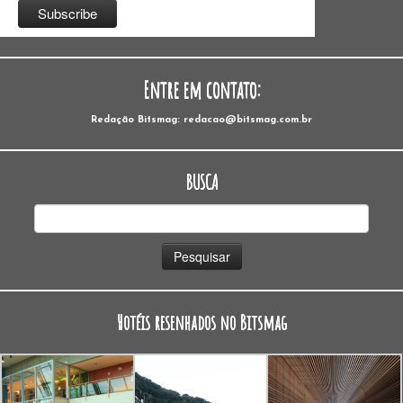
Entre em contato:
Redação Bitsmag: redacao@bitsmag.com.br
BUSCA
Pesquisar
por:
Hotéis resenhados no Bitsmag