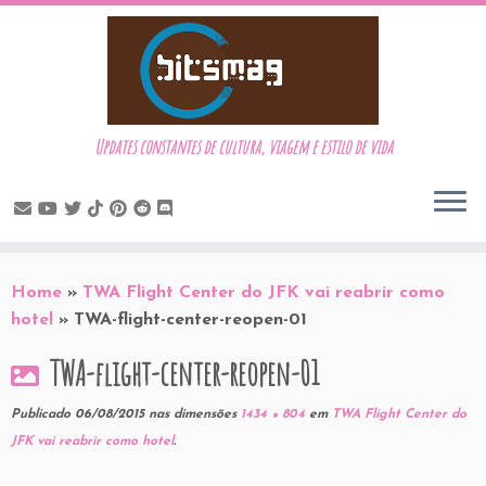
Updates constantes de cultura, viagem e estilo de vida
Skip
to
Home
»
TWA Flight Center do JFK vai reabrir como
content
hotel
»
TWA-flight-center-reopen-01
TWA-flight-center-reopen-01
Publicado
06/08/2015
nas dimensões
1434 × 804
em
TWA Flight Center do
JFK vai reabrir como hotel
.