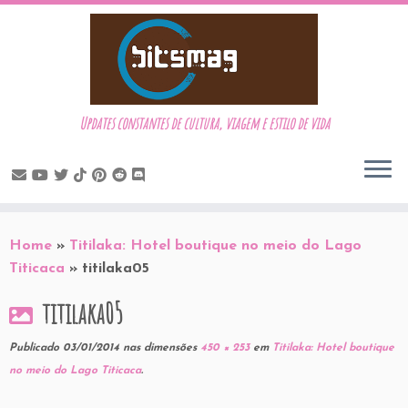
Updates constantes de cultura, viagem e estilo de vida
Skip
to
Home
»
Titilaka: Hotel boutique no meio do Lago
content
Titicaca
»
titilaka05
titilaka05
Publicado
03/01/2014
nas dimensões
450 × 253
em
Titilaka: Hotel boutique
no meio do Lago Titicaca
.