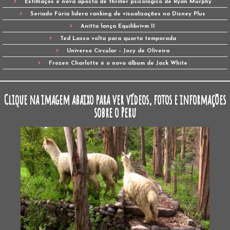
Estilhaços é nova aposta de thriller psicológico de Ryan Murphy
Seriado Fúria lidera ranking de visualizações na Disney Plus
Anitta lança Equilibrivm II
Ted Lasso volta para quarta temporada
Universo Circular – Jocy de Oliveira
Frozen Charlotte é o novo álbum de Jack White
Clique na imagem abaixo para ver vídeos, fotos e informações
sobre o Peru