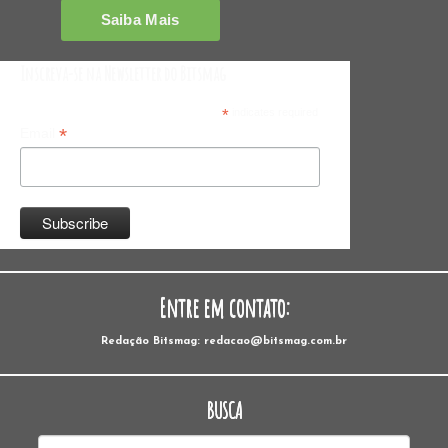
Inscreva-se na Newsletter do Bitsmag
*
indicates required
*
Email
Entre em contato:
Redação Bitsmag: redacao@bitsmag.com.br
BUSCA
Pesquisar