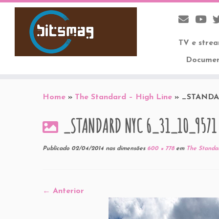
TV e stre
Documen
Skip
to
Home
»
The Standard – High Line
»
_STANDA
content
_STANDARD NYC 6_31_10_9571
Publicado
02/04/2014
nas dimensões
600 × 778
em
The Standar
← Anterior