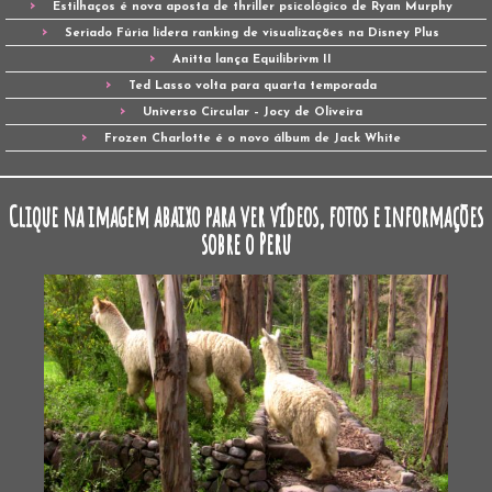
Estilhaços é nova aposta de thriller psicológico de Ryan Murphy
Seriado Fúria lidera ranking de visualizações na Disney Plus
Anitta lança Equilibrivm II
Ted Lasso volta para quarta temporada
Universo Circular – Jocy de Oliveira
Frozen Charlotte é o novo álbum de Jack White
Clique na imagem abaixo para ver vídeos, fotos e informações
sobre o Peru