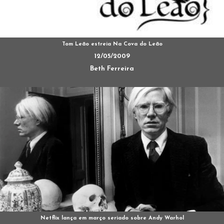
Tom Leão estreia Na Cova do Leão
12/05/2009
Beth Ferreira
Netflix lança em março seriado sobre Andy Warhol