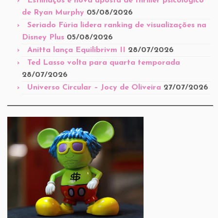
Estilhaços é nova aposta de thriller psicológico
de Ryan Murphy
05/08/2026
Seriado Fúria lidera ranking de visualizações na
Disney Plus
05/08/2026
Anitta lança Equilibrivm II
28/07/2026
Ted Lasso volta para quarta temporada
28/07/2026
Universo Circular – Jocy de Oliveira
27/07/2026