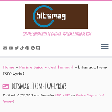
Updates constantes de cultura, viagem e estilo de vida
Skip
to
Home
»
Paris e Suíça – c’est l’amour!
»
bitsmag_Trem-
content
TGV-Lyria3
bitsmag_Trem-TGV-Lyria3
Publicado
01/06/2015
nas dimensões
1280 × 852
em
Paris e Suíça – c’est
l’amour!
.