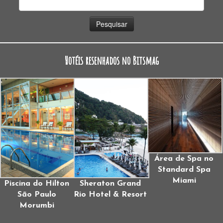
por:
Hotéis resenhados no Bitsmag
Área de Spa no
Standard Spa
Miami
Piscina do Hilton
Sheraton Grand
São Paulo
Rio Hotel & Resort
Morumbi