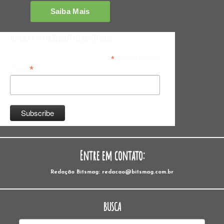
Inscreva-se na Newsletter do Bitsmag
*
indicates required
*
Email
Entre em contato:
Redação Bitsmag: redacao@bitsmag.com.br
BUSCA
Pesquisar